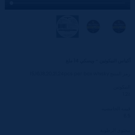
أكياس النيكوتين - ويسكي 14 ملغ
رمز المنتج:
15,16,18,20,21,24pcs per box whisky
النيكوتين
1.2٪
قيمه الحامضيه
8.5
محتوى الرطوبة