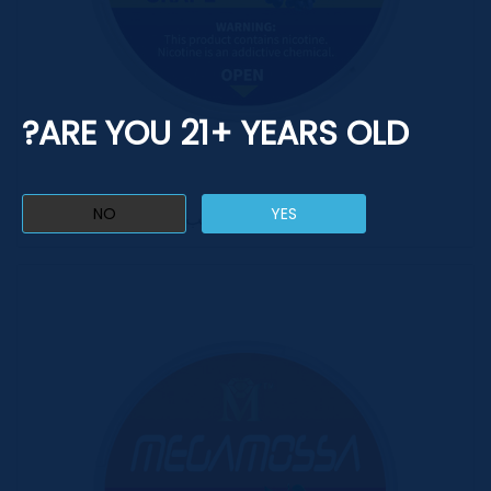
ARE YOU 21+ YEARS OLD?
NO
YES
أكياس النيكوتين - العنب 14 ملغ