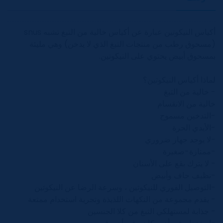
أكياس النيكوتين عبارة عن أكياس خالية من التبغ تشبه snus
(مسحوق رطب من منتجات التبغ الذي لا يدخن) وهي مليئة
بمسحوق أبيض يحتوي على النيكوتين.
لماذا أكياس النيكوتين؟
- خالية من التبغ
خالية من الانقسام
-التدخين مسموح
-الأيدي الحرة
-لا يوجد جهاز ضروري
-ممتازة-صغيرة
- لا يترك بقع على الأسنان
-نظيف جاف وأبيض
-التوصيل الفوري للنيكوتين ، وسرعة الرضا عن النيكوتين
- يقدم مجموعة من النكهات اللذيذة وتجربة استخدام ممتعة
- جذابة لمستهلكي التبغ من كلا الجنسين