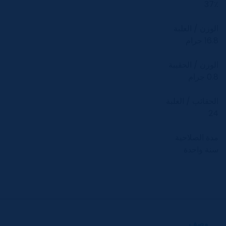
37٪
الوزن / العلبة
16.8 جرام
الوزن / الحقيبة
0.8 جرام
الحقائب / العلبة
24
مدة الصلاحية
سنة واحدة
وصف