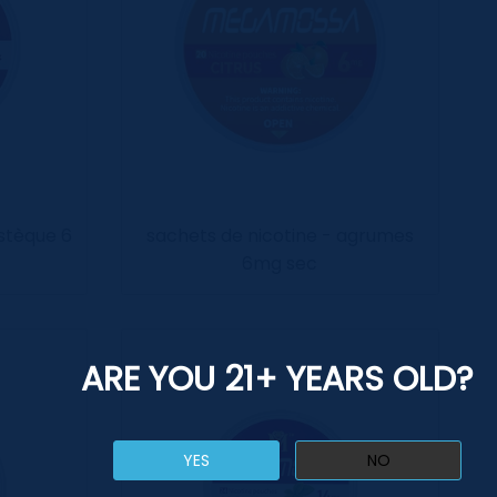
stèque 6
sachets de nicotine - agrumes
6mg sec
ARE YOU 21+ YEARS OLD?
YES
NO