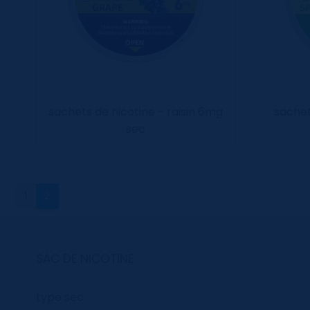
sachets de nicotine - raisin 6mg
sachet
sec
1
2
SAC DE NICOTINE
type sec