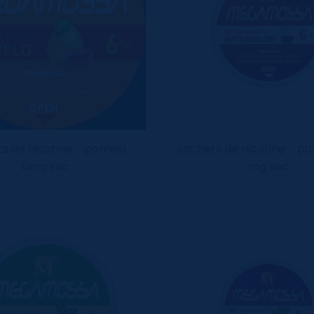
s de nicotine - pomelo
sachets de nicotine - pa
6mg sec
mg sec