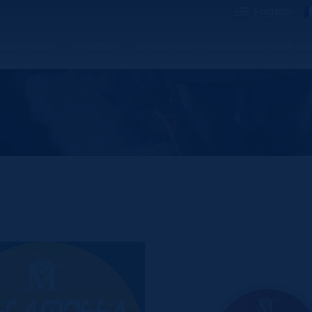
English
dre plaisir
contact
chaîne d'approvisionnement cb