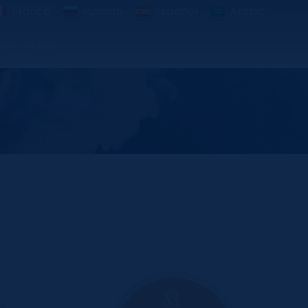
France
Russian
Español
Arabic
d
FAQ