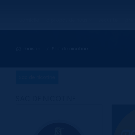
domicile
à propos de nous
sécurité
pren
maison
Sac de nicotine
Sac de nicotine
SAC DE NICOTINE