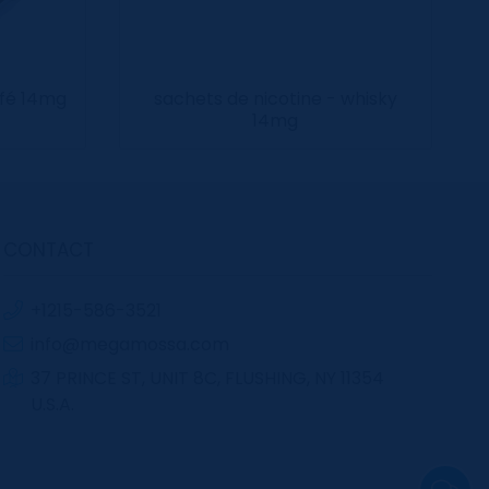
afé 14mg
sachets de nicotine - whisky
14mg
CONTACT
+1215-586-3521
info@megamossa.com
37 PRINCE ST, UNIT 8C, FLUSHING, NY 11354
U.S.A.