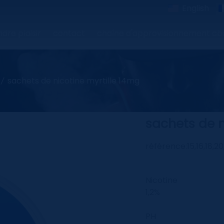
English
dre plaisir
contact
chaîne d'approvisionnement cb
sachets de nicotine myrtille 14mg
sachets de n
référence:
15,16,18,
Nicotine
1,2%
PH