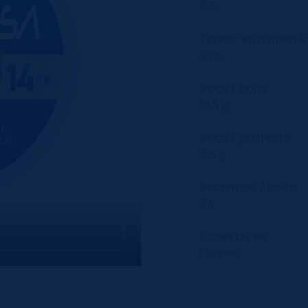
8,5
Teneur en humidité
37%
Poids / boîte
16,8 g
Poids / pochette
0,8 g
Pochettes / boîte
24
Durée de vie
1 année