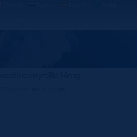
France
Russian
Español
Arabic
d
FAQ
icotine myrtille 14mg
20,21,24pcs per box blueberry