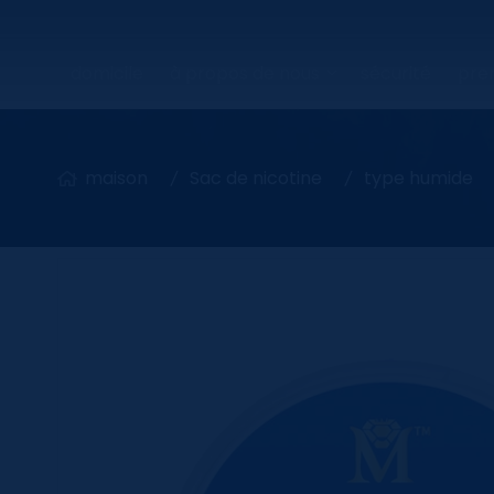
domicile
à propos de nous
sécurité
pren
maison
Sac de nicotine
type humide