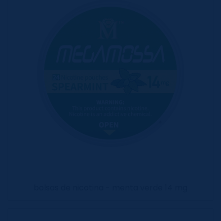
bolsas de nicotina - menta verde 14 mg