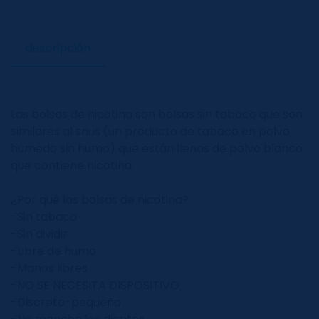
descripción
Las bolsas de nicotina son bolsas sin tabaco que son
similares al snus (un producto de tabaco en polvo
húmedo sin humo) que están llenas de polvo blanco
que contiene nicotina.
¿Por qué las bolsas de nicotina?
-Sin tabaco
-Sin dividir
-Libre de humo
-Manos libres
-NO SE NECESITA DISPOSITIVO
-Discreto-pequeño